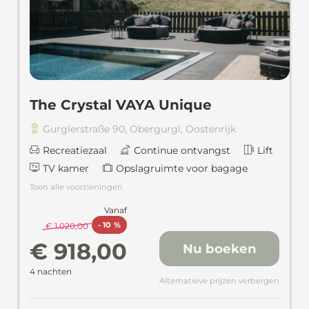
The Crystal VAYA Unique
Gurglerstraße 90
,
Obergurgl
,
Oostenrijk
Recreatiezaal
Continue ontvangst
Lift
TV kamer
Opslagruimte voor bagage
Toon alle voorzieningen
Vanaf
-
10 %
€ 1.020,00
€ 918,00
Nu boeken
4 nachten
Alternatieve prijzen verbergen