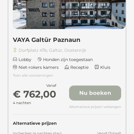
VAYA Galtür Paznaun
Dorfplatz 47b
,
Galtür
,
Oostenrijk
Lobby
Honden zijn toegestaan
Niet-rokers kamers
Receptie
Kluis
Toon alle voorzieningen
Vanaf
€ 762,00
Nu boeken
4 nachten
Alternatieve prijzen verbergen
Alternatieve prijzen
Inchecken
(
4 nachten
stay
)
Vanaf
(
Totaal
)