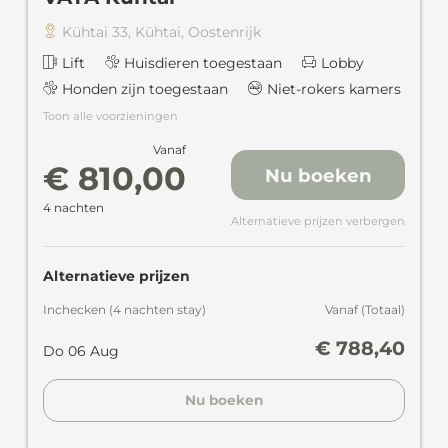
Kühtai 33
,
Kühtai
,
Oostenrijk
Lift
Huisdieren toegestaan
Lobby
Honden zijn toegestaan
Niet-rokers kamers
Toon alle voorzieningen
Vanaf
€ 810,00
Nu boeken
4 nachten
Alternatieve prijzen verbergen
Alternatieve prijzen
Inchecken
(
4 nachten
stay
)
Vanaf
(
Totaal
)
€ 788,40
Do 06 Aug
Nu boeken