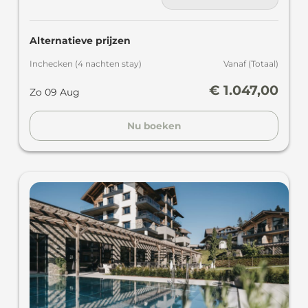
Alternatieve prijzen
Inchecken
(
4 nachten
stay
)
Vanaf
(
Totaal
)
€ 1.047,00
Zo 09 Aug
Nu boeken