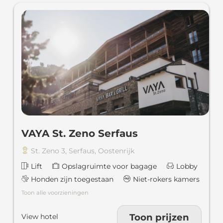
VAYA St. Zeno Serfaus
St. Zeno 3
,
Serfaus
,
Oostenrijk
Lift
Opslagruimte voor bagage
Lobby
Honden zijn toegestaan
Niet-rokers kamers
Toon alle voorzieningen
Toon prijzen
View hotel