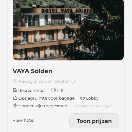
VAYA Sölden
Auweg 2
,
Sölden
,
Oostenrijk
Recreatiezaal
Lift
Opslagruimte voor bagage
Lobby
Honden zijn toegestaan
Toon alle voorzieningen
Toon prijzen
View hotel