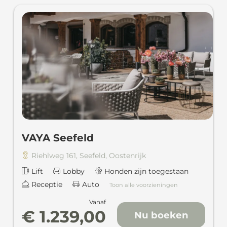
VAYA Seefeld
Riehlweg 161
,
Seefeld
,
Oostenrijk
Lift
Lobby
Honden zijn toegestaan
Receptie
Auto
Toon alle voorzieningen
Vanaf
€ 1.239,00
Nu boeken