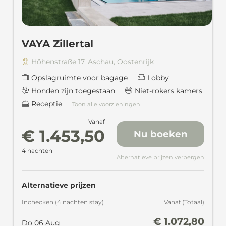
VAYA Zillertal
Höhenstraße 17
,
Aschau
,
Oostenrijk
Opslagruimte voor bagage
Lobby
Honden zijn toegestaan
Niet-rokers kamers
Receptie
Toon alle voorzieningen
Vanaf
€ 1.453,50
Nu boeken
4 nachten
Alternatieve prijzen verbergen
Alternatieve prijzen
Inchecken
(
4 nachten
stay
)
Vanaf
(
Totaal
)
€ 1.072,80
Do 06 Aug