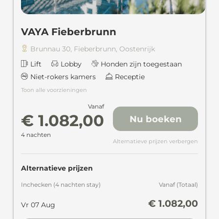
VAYA Fieberbrunn
Brunnau 30
,
Fieberbrunn
,
Oostenrijk
Lift
Lobby
Honden zijn toegestaan
Niet-rokers kamers
Receptie
Toon alle voorzieningen
Vanaf
€ 1.082,00
Nu boeken
4 nachten
Alternatieve prijzen verbergen
Alternatieve prijzen
Inchecken
(
4 nachten
stay
)
Vanaf
(
Totaal
)
€ 1.082,00
Vr 07 Aug