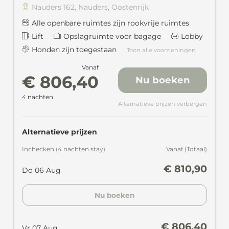
Nauders 162
,
Nauders
,
Oostenrijk
Alle openbare ruimtes zijn rookvrije ruimtes
Lift
Opslagruimte voor bagage
Lobby
Honden zijn toegestaan
Toon alle voorzieningen
Vanaf
€ 806,40
Nu boeken
4 nachten
Alternatieve prijzen verbergen
Alternatieve prijzen
Inchecken
(
4 nachten
stay
)
Vanaf
(
Totaal
)
€ 810,90
Do 06 Aug
Nu boeken
€ 806,40
Vr 07 Aug