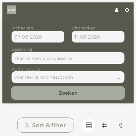
Inchecken
Uitchecken
Bezetting
1 kamer
voor
2 volwassenen
Kortingscode
Voer hier je kortingscode in
Zoeken
Browse Properties of VAYA p
Sort & filter